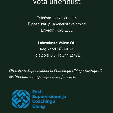
Võta ühendust
Telefon:
+372 521 0054
E-post:
kati@lahendustevalem.ee
LinkedIn:
Kati Lõbu
Lahenduste Valem OÜ
Reg. kood 16344032
Pöialpoisi 1-5, Tallinn 13421
Olen Eesti Supervisiooni ja Coachingu Ühingu täisliige, 7.
kvaliteeditasemega superviisor ja coach.