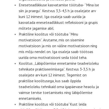
Eneseteadlikkuse kasvatamise töötuba- “Mina ise
siin ja praegu”. Kestvus 3,5-4,5 h ja osalejate arv
kuni 12 inimest. Iga osaleja saab uurida ja
kasvatada eneseteadlikkust refleksiooni ja grupis
mõtete jagamise abil.
Praktiline koolitus või töötuba “Minu
motivatsioon”. Arutame, mis on sisemine
motivatsioon ja mis on väline motivatsioon ning
mis mõju nendel on. Iga osaleja saab töötoas
uurida oma motivatsiooni seda tööd teha.
Koolitus „Läbipõlemise ennetamine teadveloleku
tehnikate praktiseerimisega“. Kestvus 3-3,5 h ja
osalejate arv kuni 12 inimest. Tegemist on
praktilise koolitusega, kus saab õppida
teadveloleku tehnikaid oma igapäevase heaolu ja
vaimse tervise toetamiseks ning läbipõlemise
ennetamiseks.
Praktiline koolitus või töötuba”Kust leida