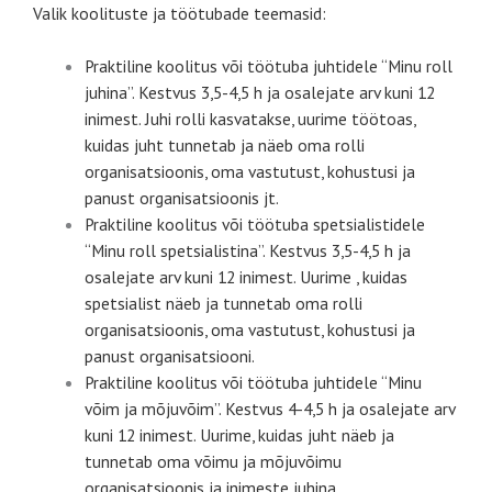
Valik koolituste ja töötubade teemasid:
Praktiline koolitus või töötuba juhtidele “Minu roll
juhina”. Kestvus 3,5-4,5 h ja osalejate arv kuni 12
inimest. Juhi rolli kasvatakse, uurime töötoas,
kuidas juht tunnetab ja näeb oma rolli
organisatsioonis, oma vastutust, kohustusi ja
panust organisatsioonis jt.
Praktiline koolitus või töötuba spetsialistidele
“Minu roll spetsialistina”. Kestvus 3,5-4,5 h ja
osalejate arv kuni 12 inimest. Uurime , kuidas
spetsialist näeb ja tunnetab oma rolli
organisatsioonis, oma vastutust, kohustusi ja
panust organisatsiooni.
Praktiline koolitus või töötuba juhtidele “Minu
võim ja mõjuvõim”. Kestvus 4-4,5 h ja osalejate arv
kuni 12 inimest. Uurime, kuidas juht näeb ja
tunnetab oma võimu ja mõjuvõimu
organisatsioonis ja inimeste juhina.