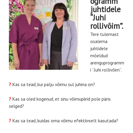
ogramm
juhtidele
“Juhi
rollivõim”.
Tere tulemast
osalema
juhtidele
mõeldud
arenguprogramm
i “
Juhi rollivõim”.
?
Kas sa tead, kui palju võimu sul juhina on?
?
Kas sa oled kogenud, et sinu võimupiirid pole päris
selged?
?
Kas sa tead, kuidas oma võimu efektiivselt kasutada?