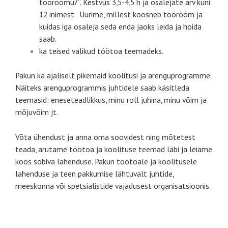
töörõõmu?”. Kestvus 3,5-4,5 h ja osalejate arv kuni
12 inimest. Uurime, millest koosneb töörõõm ja
kuidas iga osaleja seda enda jaoks leida ja hoida
saab.
ka teised valikud töötoa teemadeks.
Pakun ka ajaliselt pikemaid koolitusi ja arenguprogramme.
Näiteks arenguprogrammis juhtidele saab käsitleda
teemasid: eneseteadlikkus, minu roll juhina, minu võim ja
mõjuvõim jt.
Võta ühendust ja anna oma soovidest ning mõtetest
teada, arutame töötoa ja koolituse teemad läbi ja leiame
koos sobiva lahenduse. Pakun töötoale ja koolitusele
lahenduse ja teen pakkumise lähtuvalt juhtide,
meeskonna või spetsialistide vajadusest organisatsioonis.