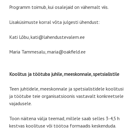
Programm toimub, kui osalejaid on vähemalt viis.
Lisaküsimuste korral võta julgesti ühendust:
Kati Lõbu, kati@lahendustevalem.ee
Maria Tammesalu, maria@oakfield.ee
Koolitus ja töötuba juhile, meeskonnale, spetsialistile
Teen juhtidele, meeskonnale ja spetsialistidele koolitusi
ja töötube teie organisatsioonis vastavalt konkreetsele
vajadusele.
Toon näitena välja teemad, millele saab selles 3-4,5 h
kestvas koolituse või töötoa formaadis keskenduda.