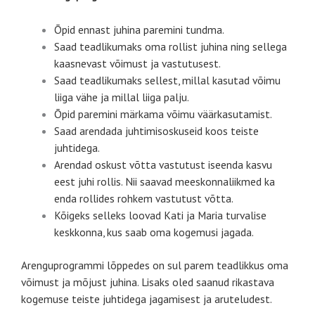
Õpid ennast juhina paremini tundma.
Saad teadlikumaks oma rollist juhina ning sellega
kaasnevast võimust ja vastutusest.
Saad teadlikumaks sellest, millal kasutad võimu
liiga vähe ja millal liiga palju.
Õpid paremini märkama võimu väärkasutamist.
Saad arendada juhtimisoskuseid koos teiste
juhtidega.
Arendad oskust võtta vastutust iseenda kasvu
eest juhi rollis. Nii saavad meeskonnaliikmed ka
enda rollides rohkem vastutust võtta.
Kõigeks selleks loovad Kati ja Maria turvalise
keskkonna, kus saab oma kogemusi jagada.
Arenguprogrammi lõppedes on sul parem teadlikkus oma
võimust ja mõjust juhina. Lisaks oled saanud rikastava
kogemuse teiste juhtidega jagamisest ja aruteludest.