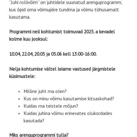
“Juhi rollivõim” on juhtidele suunatud arenguprogramm,
kus õpid oma võimupiire tundma ja võimu tõhusamalt
kasutama.
Programmi neli kohtumist toimuvad 2025. a kevadel
kolme kuu jooksul:
10.04, 22.04, 20.05 ja 05.06 kell 13:00-16:00.
Nelja kohtumise vältel leiame vastused järgmistele
küsimustele:
Milline juht ma olen?
Kus on minu võimu kasutamise kitsaskohad?
Kuidas ma teistele mõjun?
Kuidas juhina võimu erinevates olukordades
kasutada?
Miks arenguprogrammi tulla?