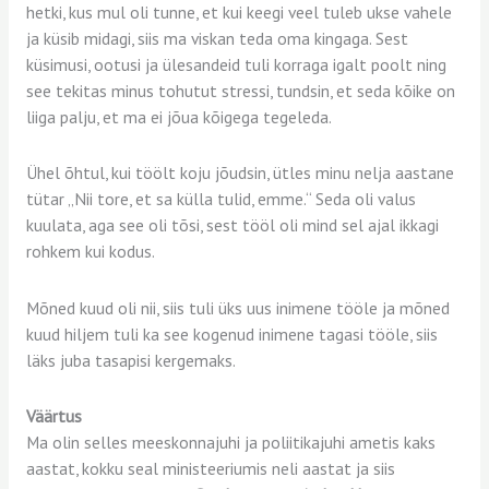
hetki, kus mul oli tunne, et kui keegi veel tuleb ukse vahele
ja küsib midagi, siis ma viskan teda oma kingaga. Sest
küsimusi, ootusi ja ülesandeid tuli korraga igalt poolt ning
see tekitas minus tohutut stressi, tundsin, et seda kõike on
liiga palju, et ma ei jõua kõigega tegeleda.
Ühel õhtul, kui töölt koju jõudsin, ütles minu nelja aastane
tütar „Nii tore, et sa külla tulid, emme.“ Seda oli valus
kuulata, aga see oli tõsi, sest tööl oli mind sel ajal ikkagi
rohkem kui kodus.
Mõned kuud oli nii, siis tuli üks uus inimene tööle ja mõned
kuud hiljem tuli ka see kogenud inimene tagasi tööle, siis
läks juba tasapisi kergemaks.
Väärtus
Ma olin selles meeskonnajuhi ja poliitikajuhi ametis kaks
aastat, kokku seal ministeeriumis neli aastat ja siis