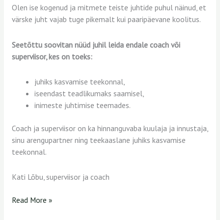
Olen ise kogenud ja mitmete teiste juhtide puhul näinud, et
värske juht vajab tuge pikemalt kui paaripäevane koolitus.
Seetõttu soovitan nüüd juhil leida endale coach või
superviisor, kes on toeks:
juhiks kasvamise teekonnal,
iseendast teadlikumaks saamisel,
inimeste juhtimise teemades.
Coach ja superviisor on ka hinnanguvaba kuulaja ja innustaja,
sinu arengupartner ning teekaaslane juhiks kasvamise
teekonnal.
Kati Lõbu, superviisor ja coach
Read More »