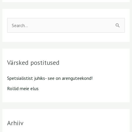
S
e
a
r
Värsked postitused
c
h
Spetsialistist juhiks- see on arenguteekond!
f
Rollid meie elus
o
r
:
Arhiiv