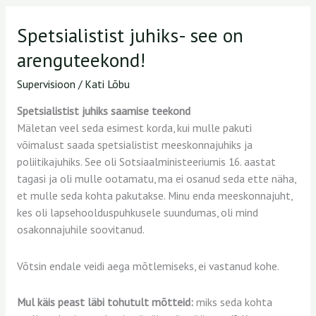
Spetsialistist juhiks- see on
Spetsialistist
juhiks-
arenguteekond!
see
on
Supervisioon
/
Kati Lõbu
arenguteekond!
Spetsialistist juhiks saamise teekond
Mäletan veel seda esimest korda, kui mulle pakuti
võimalust saada spetsialistist meeskonnajuhiks ja
poliitikajuhiks. See oli Sotsiaalministeeriumis 16. aastat
tagasi ja oli mulle ootamatu, ma ei osanud seda ette näha,
et mulle seda kohta pakutakse. Minu enda meeskonnajuht,
kes oli lapsehoolduspuhkusele suundumas, oli mind
osakonnajuhile soovitanud.
Võtsin endale veidi aega mõtlemiseks, ei vastanud kohe.
Mul käis peast läbi tohutult mõtteid:
miks seda kohta