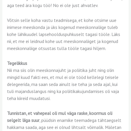
aga teed ära kogu töö! No ei ole just ahvatlev.
Võtsin selle koha vastu teadmisega, et kohe otsime uue
inimese meeskonda ja üks kogenud meeskonnaliige tuleb
kohe lähikuudel lapsehoolduspuhkuselt tagasi tööle. Läks
nii, et me ei leidnud kohe uut meeskonnaliiget ja kogenud
meeskonnaliige otsustas tulla tööle tagasi hiljem.
Tegelikkus
Nii ma siis olin meeskonnajuht ja poliitika juht ning olin
mingid kuud fakti ees, et mul ei ole tööd kellelegi teisele
delegeerida, ma saan seda ainult ise teha ja seda ajal, kui
tuli majanduslangus ning ka poliitikakujundamises oli vaja
teha kiireid muudatusi.
Tunnistan, et vahepeal oli mul väga raske, koormus oli
selgelt liiga suur
, püüdsin enamike teemadega tähtaegselt
hakkama saada, aga see ei olnud lihtsalt võimalik. Mäletan