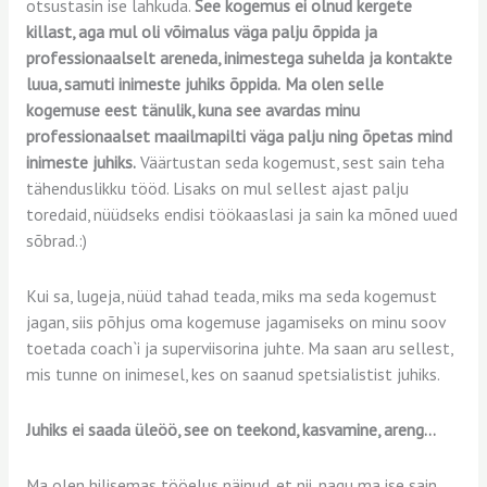
otsustasin ise lahkuda.
See kogemus ei olnud kergete
killast, aga mul oli võimalus väga palju õppida ja
professionaalselt areneda, inimestega suhelda ja kontakte
luua, samuti inimeste juhiks õppida.
Ma olen selle
kogemuse eest tänulik, kuna see avardas minu
professionaalset maailmapilti väga palju ning õpetas mind
inimeste juhiks.
Väärtustan seda kogemust, sest sain teha
tähenduslikku tööd. Lisaks on mul sellest ajast palju
toredaid, nüüdseks endisi töökaaslasi ja sain ka mõned uued
sõbrad.:)
Kui sa, lugeja, nüüd tahad teada, miks ma seda kogemust
jagan, siis põhjus oma kogemuse jagamiseks on minu soov
toetada coach`i ja superviisorina juhte. Ma saan aru sellest,
mis tunne on inimesel, kes on saanud spetsialistist juhiks.
Juhiks ei saada üleöö, see on teekond, kasvamine, areng…
Ma olen hilisemas tööelus näinud, et nii, nagu ma ise sain