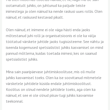
ootamatult juhiks, on juhtunud ka paljude teiste
inimestega ja olen näinud ka nende raskusi uues rollis. Olen
näinud, et raskused kestavad pikalt.
Olen näinud, et inimene ei ole väga hästi enda jaoks
mõtestanud juhi rolli ja organisatsioonis ei ole ka välja
töötatud värskete juhtide jaoks tugisüsteeme. See nähtu ja
iseenda kogemused spetsialistist juhiks kasvamisel on mind
pannud mõtlema, kuidas toetada inimesi, kes on saanud
spetsialistist juhiks.
Mina sain paaripäevase juhtimiskoolituse, mis oli mulle
juhiks kasvamisel toeks. Olen ka ise soovitanud mitmetele
värsketele juhtidele küsida endale juhtimiskoolitust.
Koolitus on olnud nendele juhtidele toeks, aga olen ka
näinud, et see ei ole olnud piisav tugi juhiks kasvamise
teekonnal.