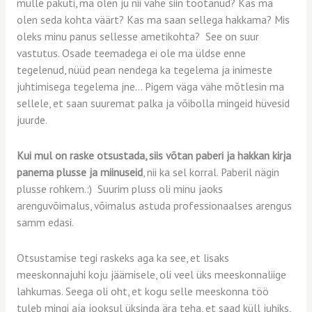
mulle pakuti, ma olen ju nii vähe siin töötanud? Kas ma
olen seda kohta väärt? Kas ma saan sellega hakkama? Mis
oleks minu panus sellesse ametikohta? See on suur
vastutus. Osade teemadega ei ole ma üldse enne
tegelenud, nüüd pean nendega ka tegelema ja inimeste
juhtimisega tegelema jne… Pigem väga vähe mõtlesin ma
sellele, et saan suuremat palka ja võibolla mingeid hüvesid
juurde.
Kui mul on raske otsustada, siis võtan paberi ja hakkan kirja
panema plusse ja miinuseid
, nii ka sel korral. Paberil nägin
plusse rohkem.:) Suurim pluss oli minu jaoks
arenguvõimalus, võimalus astuda professionaalses arengus
samm edasi.
Otsustamise tegi raskeks aga ka see, et lisaks
meeskonnajuhi koju jäämisele, oli veel üks meeskonnaliige
lahkumas. Seega oli oht, et kogu selle meeskonna töö
tuleb mingi aja jooksul üksinda ära teha, et saad küll juhiks,